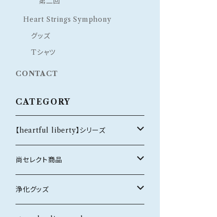
第二回
Heart Strings Symphony
グッズ
Tシャツ
CONTACT
CATEGORY
【heartful liberty】シリーズ
オリジナルブレスレット
尚セレクト商品
恋愛・結婚
ホルダー
ネックレス
浄化グッズ
健康
silver925