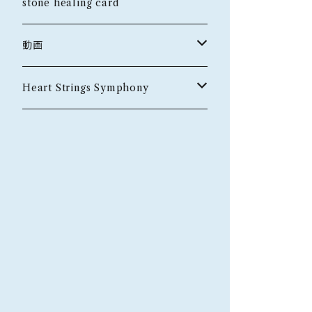
ペンダント
さざれ水晶
stone healing card
金運・仕事運
ダイヤ付き18Kペンダント
動画
魔除け
トークイベント
Heart Strings Symphony
第二回
グッズ
Tシャツ