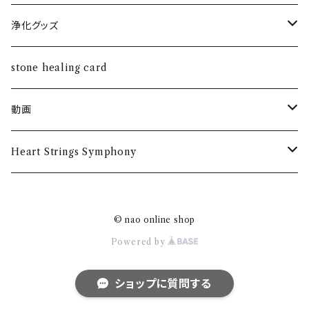
恋愛・結婚
ホルダー
ネックレス
浄化グッズ
健康
silver925
ペンダント
さざれ水晶
stone healing card
金運・仕事運
ダイヤ付き18Kペンダント
動画
魔除け
トークイベント
Heart Strings Symphony
第二回
グッズ
© nao online shop
Tシャツ
Powered by
ショップに質問する