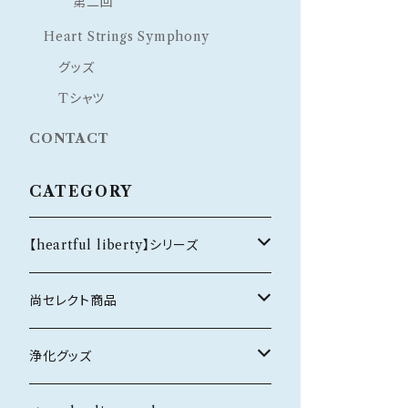
第二回
Heart Strings Symphony
グッズ
Tシャツ
CONTACT
CATEGORY
【heartful liberty】シリーズ
オリジナルブレスレット
尚セレクト商品
恋愛・結婚
ホルダー
ネックレス
浄化グッズ
健康
silver925