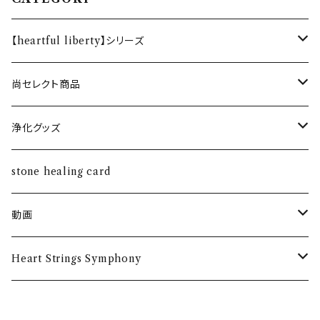
【heartful liberty】シリーズ
オリジナルブレスレット
尚セレクト商品
恋愛・結婚
ホルダー
ネックレス
浄化グッズ
健康
silver925
ペンダント
さざれ水晶
stone healing card
金運・仕事運
ダイヤ付き18Kペンダント
動画
魔除け
トークイベント
Heart Strings Symphony
第二回
グッズ