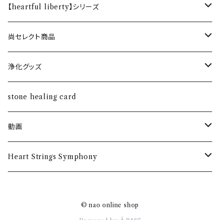
【heartful liberty】シリーズ
オリジナルブレスレット
尚セレクト商品
恋愛・結婚
ホルダー
ネックレス
浄化グッズ
健康
silver925
ペンダント
さざれ水晶
stone healing card
金運・仕事運
ダイヤ付き18Kペンダント
動画
魔除け
トークイベント
Heart Strings Symphony
第二回
グッズ
© nao online shop
Tシャツ