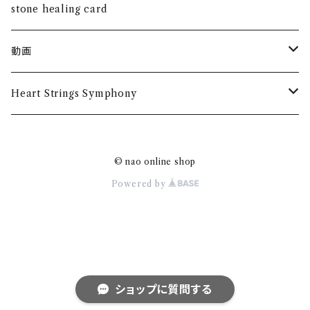
健康
silver925
ペンダント
さざれ水晶
stone healing card
金運・仕事運
ダイヤ付き18Kペンダント
動画
魔除け
トークイベント
Heart Strings Symphony
第二回
グッズ
© nao online shop
Tシャツ
Powered by
ショップに質問する