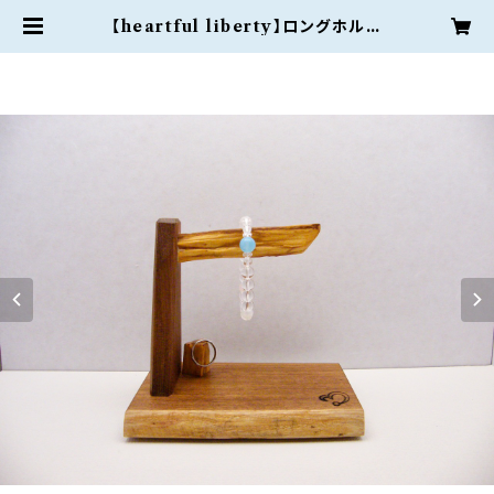
【heartful liberty】ロングホルダ
ー（リングホルダー付）） | nao onli
ne shop