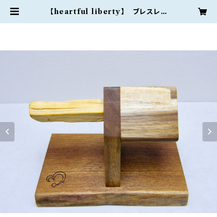
【heartful liberty】 ブレスレッ
ト・時計ホルダー （大） | nao onlin
e shop