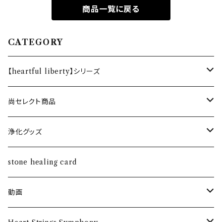
商品一覧に戻る
CATEGORY
【heartful liberty】シリーズ
オリジナルブレスレット
尚セレクト商品
恋愛・結婚
ホルダー
ネックレス
浄化グッズ
健康
silver925
ペンダント
さざれ水晶
stone healing card
金運・仕事運
ダイヤ付き18Kペンダント
動画
魔除け