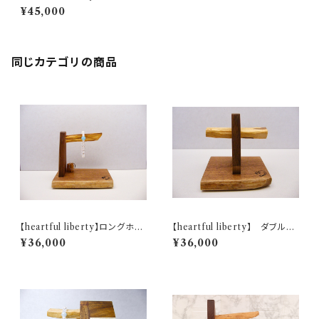
ット・時計ホルダー （大）
¥45,000
同じカテゴリの商品
【heartful liberty】ロングホル
【heartful liberty】 ダブルホ
ダー（リングホルダー付））
ルダー
¥36,000
¥36,000