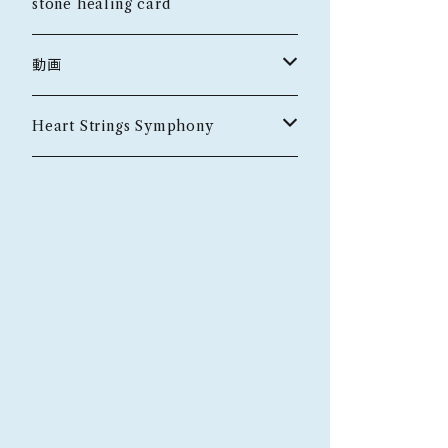
ペンダント
さざれ水晶
stone healing card
金運・仕事運
ダイヤ付き18Kペンダント
動画
魔除け
トークイベント
Heart Strings Symphony
第二回
グッズ
Tシャツ