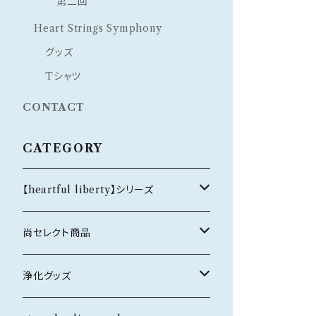
第二回
Heart Strings Symphony
グッズ
Tシャツ
CONTACT
CATEGORY
【heartful liberty】シリーズ
オリジナルブレスレット
尚セレクト商品
恋愛・結婚
ホルダー
ネックレス
浄化グッズ
健康
silver925